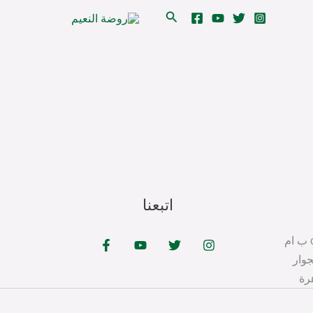
البحث
اتبعنا
cer@tabahfoundation.org ب ام
جوار
رة