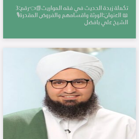
تكملة زبدة الحديث في فقه المواريث📗👈رقم:3
📖 العنوان:الورثة واقسامهم والفروض المقدرة🎙️
الشيخ علي بافضل