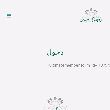
خطي
Main
لى
enu
لمحتوى
دخول
[ultimatemember form_id=”1879″]