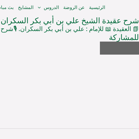
خطي
الرئيسية
عن الروضة
الدروس
المشايخ
بث مبا
لى
شرح عقيدة الشيخ علي بن أبي بكر السكران
لمحتوى
📗 العقيدة 📖 للإمام : علي بن أبي بكر السكران. 🎙️شر
للمشاركة