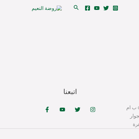
البحث
اتبعنا
cer@tabahfoundation.org ب ام
جوار
رة