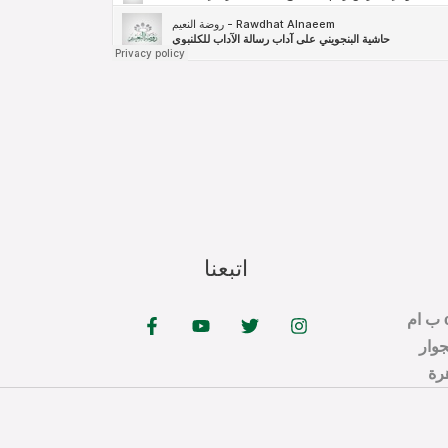
اتبعنا
cer@tabahfoundation.org ب ام
جوار
رة