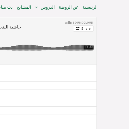
خطي
الرئيسية
عن الروضة
الدروس
المشايخ
بث مبا
لى
لمحتوى