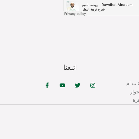
اتبعنا
cer@tabahfoundation.org ب ام
جوار
رة